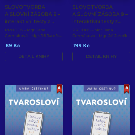
SLOVOTVORBA
SLOVOTVORBA
A SLOVNÍ ZÁSOBA 9 –
A SLOVNÍ ZÁSOBA 9 –
interaktivní testy z…
interaktivní testy z…
PRODOS – Mgr. Jana
PRODOS – Mgr. Jana
Čermáková – Mgr. Jiří Jurečka
Čermáková – Mgr. Jiří Jurečka
– PaedDr. Hana Mikulenková
– PaedDr. Hana Mikulenková
89 Kč
199 Kč
DETAIL KNIHY
DETAIL KNIHY