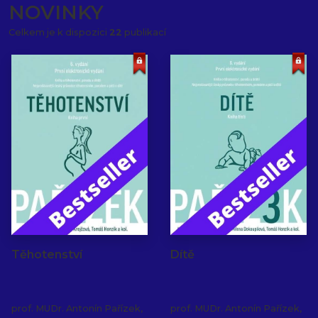
NOVINKY
Celkem je k dispozici
22
publikací
Těhotenství
Dítě
prof. MUDr. Antonín Pařízek,
prof. MUDr. Antonín Pařízek,