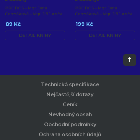
PRODOS – Mgr. Jana
PRODOS – Mgr. Jana
Čermáková – Mgr. Jiří Jurečka
Čermáková – Mgr. Jiří Jurečka
– PaedDr. Hana Mikulenková
– PaedDr. Hana Mikulenková
89 Kč
199 Kč
DETAIL KNIHY
DETAIL KNIHY
Technická specifikace
Nejčastější dotazy
Ceník
Nevhodný obsah
Obchodní podmínky
Ochrana osobních údajů