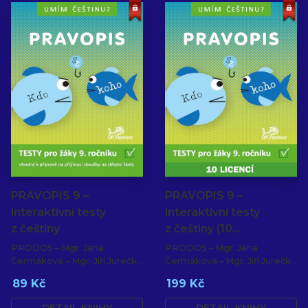
PRAVOPIS 9 –
PRAVOPIS 9 –
interaktivní testy
interaktivní testy
z češtiny
z češtiny (10…
PRODOS – Mgr. Jana
PRODOS – Mgr. Jana
Čermáková – Mgr. Jiří Jurečka
Čermáková – Mgr. Jiří Jurečka
– PaedDr. Hana Mikulenková
– PaedDr. Hana Mikulenková
89 Kč
199 Kč