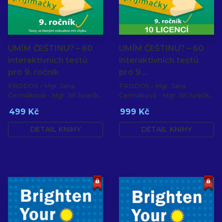
UMÍM ČEŠTINU? – 60
UMÍM ČEŠTINU? – 60
interaktivních testů
interaktivních testů
pro 9. ročník
pro 9.…
PRODOS – Mgr. Jana
PRODOS – Mgr. Jana
Čermáková – Mgr. Jiří Jurečka
Čermáková – Mgr. Jiří Jurečka
– PaedDr. Hana Mikulenková
– PaedDr. Hana Mikulenková
499 Kč
999 Kč
DETAIL KNIHY
DETAIL KNIHY