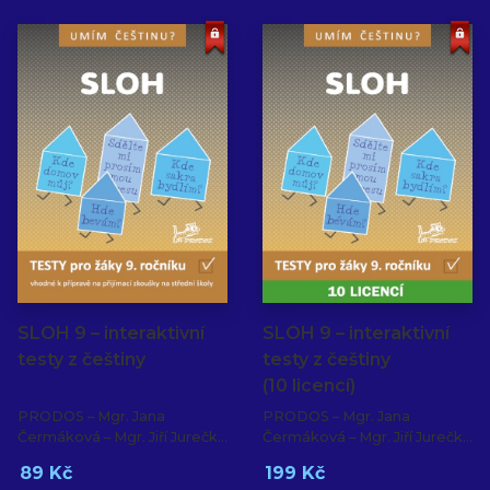
SLOH 9 – interaktivní
SLOH 9 – interaktivní
testy z češtiny
testy z češtiny
(10 licencí)
PRODOS – Mgr. Jana
PRODOS – Mgr. Jana
Čermáková – Mgr. Jiří Jurečka
Čermáková – Mgr. Jiří Jurečka
– PaedDr. Hana Mikulenková
– PaedDr. Hana Mikulenková
89 Kč
199 Kč