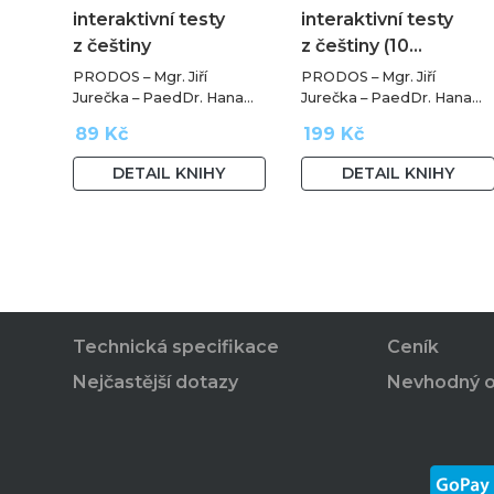
interaktivní testy
interaktivní testy
z češtiny
z češtiny (10…
PRODOS – Mgr. Jiří
PRODOS – Mgr. Jiří
Jurečka – PaedDr. Hana
Jurečka – PaedDr. Hana
Mikulenková
Mikulenková
89 Kč
199 Kč
DETAIL KNIHY
DETAIL KNIHY
Technická specifikace
Ceník
Nejčastější dotazy
Nevhodný 