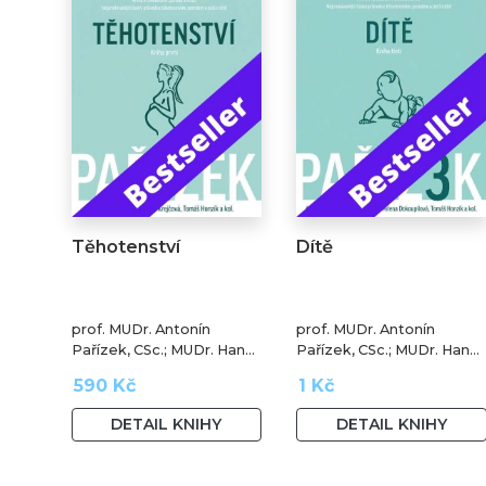
Těhotenství
Dítě
prof. MUDr. Antonín
prof. MUDr. Antonín
Pařízek, CSc.; MUDr. Hana
Pařízek, CSc.; MUDr. Hana
Krejčová, Ph.D.; prof.
Krejčová, Ph.D.; MUDr.
590 Kč
1 Kč
MUDr. Tomáš Honzík,
Milena Dokoupilová; prof.
Ph.D. a kol.
MUDr. Tomáš Honzík,
DETAIL KNIHY
DETAIL KNIHY
Ph.D. a kol.