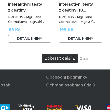
interaktivní testy
interaktivní testy
z češtiny
z češtiny (10…
PRODOS – Mgr. Jana
PRODOS – Mgr. Jana
Čermáková – Mgr. Jiří
Čermáková – Mgr. Jiří
Jurečka – PaedDr. Hana
Jurečka – PaedDr. Hana
89 Kč
199 Kč
Mikulenková
Mikulenková
DETAIL KNIHY
DETAIL KNIHY
Zobrazit další 2
z 26
Obchodní podmínky
obsah
Ochrana osobních údajů