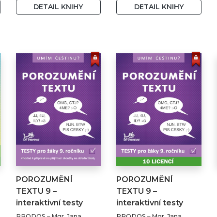
PaedDr. Jana Pecháčková
PaedDr. Jana Pecháčková
DETAIL KNIHY
DETAIL KNIHY
– Mgr. Ruth Valentová,
– Mgr. Ruth Valentová,
Ph.D.
Ph.D.
POROZUMĚNÍ
POROZUMĚNÍ
TEXTU 9 –
TEXTU 9 –
interaktivní testy
interaktivní testy
z češtiny
z češtiny …
PRODOS – Mgr. Jana
PRODOS – Mgr. Jana