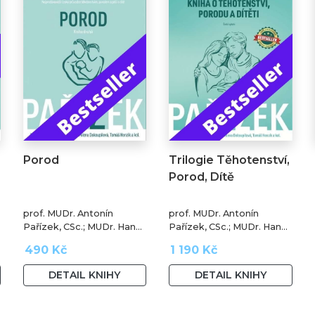
Porod
Trilogie Těhotenství,
Porod, Dítě
prof. MUDr. Antonín
prof. MUDr. Antonín
Pařízek, CSc.; MUDr. Hana
Pařízek, CSc.; MUDr. Hana
Krejčová, Ph.D.; MUDr.
Krejčová, Ph.D.; MUDr.
490 Kč
1 190 Kč
Milena Dokoupilová; prof.
Milena Dokoupilová; prof.
MUDr. Tomáš Honzík,
MUDr. Tomáš Honzík,
DETAIL KNIHY
DETAIL KNIHY
Ph.D. a kol.
Ph.D. a kol.