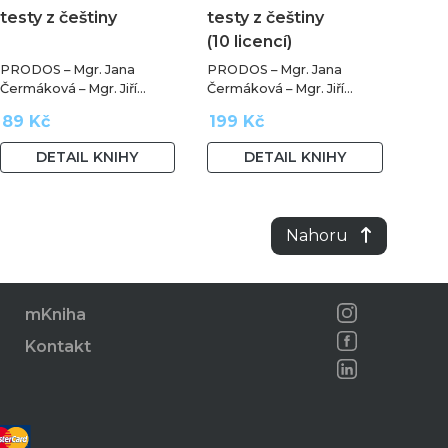
testy z češtiny
testy z češtiny
(10 licencí)
PRODOS – Mgr. Jana
PRODOS – Mgr. Jana
Čermáková – Mgr. Jiří
Čermáková – Mgr. Jiří
Jurečka – PaedDr. Hana
Jurečka – PaedDr. Hana
89 Kč
199 Kč
Mikulenková
Mikulenková
DETAIL KNIHY
DETAIL KNIHY
Nahoru
mKniha
Kontakt