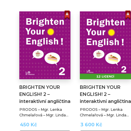
BRIGHTEN YOUR
BRIGHTEN YOUR
ENGLISH! 2 –
ENGLISH! 2 –
interaktivní angličtina
interaktivní angličtina
…
PRODOS – Mgr. Lenka
PRODOS – Mgr. Lenka
Chmelařová – Mgr. Linda
Chmelařová – Mgr. Linda
Chmelařová, Ph.D. – Mgr.
Chmelařová, Ph.D. – Mgr.
450 Kč
3 600 Kč
Miroslav Kubíček –
Miroslav Kubíček –