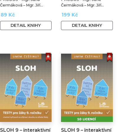
Čermáková – Mgr. Jiří
Čermáková – Mgr. Jiří
Jurečka – PaedDr. Hana
Jurečka – PaedDr. Hana
89 Kč
199 Kč
Mikulenková
Mikulenková
DETAIL KNIHY
DETAIL KNIHY
SLOH 9 – interaktivní
SLOH 9 – interaktivní