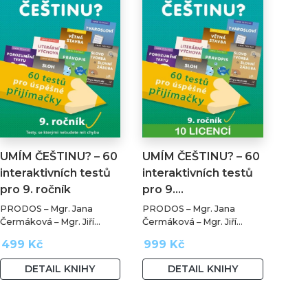
UMÍM ČEŠTINU? – 60
UMÍM ČEŠTINU? – 60
interaktivních testů
interaktivních testů
pro 9. ročník
pro 9.…
PRODOS – Mgr. Jana
PRODOS – Mgr. Jana
Čermáková – Mgr. Jiří
Čermáková – Mgr. Jiří
Jurečka – PaedDr. Hana
Jurečka – PaedDr. Hana
499 Kč
999 Kč
Mikulenková
Mikulenková
DETAIL KNIHY
DETAIL KNIHY