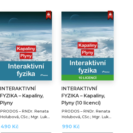
INTERAKTIVNÍ
INTERAKTIVNÍ
FYZIKA – Kapaliny,
FYZIKA – Kapaliny,
Plyny
Plyny (10 licencí)
PRODOS – RNDr. Renata
PRODOS – RNDr. Renata
Holubová, CSc.; Mgr. Lukáš
Holubová, CSc.; Mgr. Lukáš
Richterek, Ph.D.
Richterek, Ph.D.
490 Kč
990 Kč