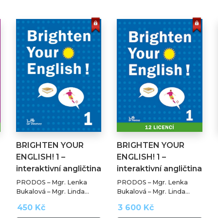
BRIGHTEN YOUR
BRIGHTEN YOUR
ENGLISH! 1 –
ENGLISH! 1 –
interaktivní angličtina
interaktivní angličtina
…
PRODOS – Mgr. Lenka
PRODOS – Mgr. Lenka
Bukalová – Mgr. Linda
Bukalová – Mgr. Linda
Chmelařová, Ph.D. – Mgr.
Chmelařová, Ph.D. – Mgr.
450 Kč
3 600 Kč
Miroslav Kubíček –
Miroslav Kubíček –