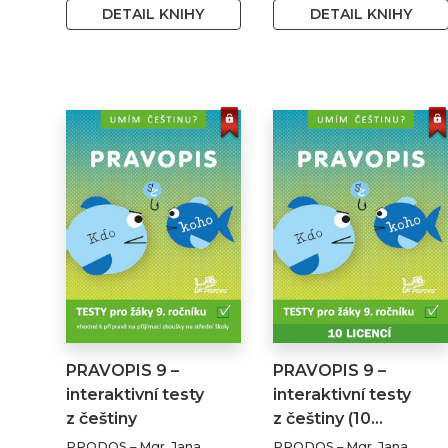
PaedDr. Jana Pecháčková
PaedDr. Jana Pecháčková
DETAIL KNIHY
DETAIL KNIHY
– Mgr. Ruth Valentová,
– Mgr. Ruth Valentová,
Ph.D.
Ph.D.
PRAVOPIS 9 –
PRAVOPIS 9 –
interaktivní testy
interaktivní testy
z češtiny
z češtiny (10…
PRODOS – Mgr. Jana
PRODOS – Mgr. Jana