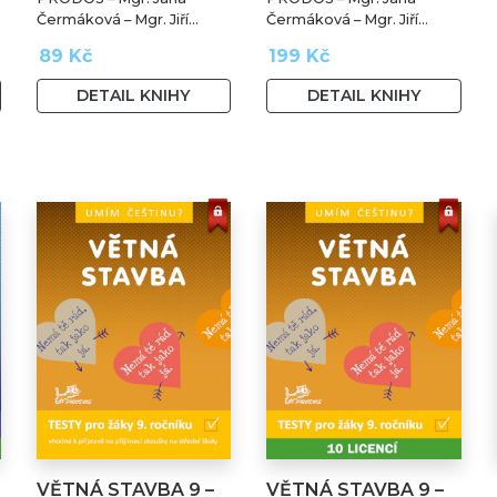
Čermáková – Mgr. Jiří
Čermáková – Mgr. Jiří
Jurečka – PaedDr. Hana
Jurečka – PaedDr. Hana
89 Kč
199 Kč
Mikulenková
Mikulenková
DETAIL KNIHY
DETAIL KNIHY
VĚTNÁ STAVBA 9 –
VĚTNÁ STAVBA 9 –